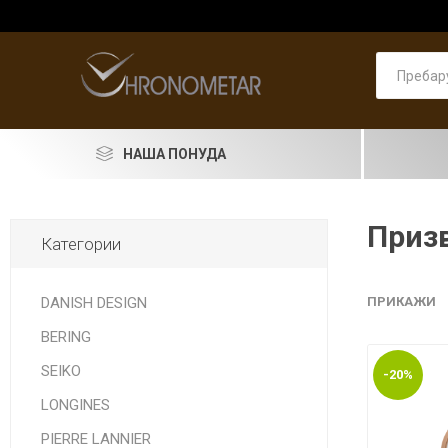
НАША ПОНУДА
SEIKO
Призв
Категории
RADO
LONGINES
DANISH DESIGN
ПРИКАЖИ
BERING
DOXA
SEIKO
-20%
PIERRE LANNIER
ASTRO
Машки
PRIMA 
Машки
Pierre 
Машки
Женски
Женски
накит
LONGINES
LORUS
PIERRE LANNIER