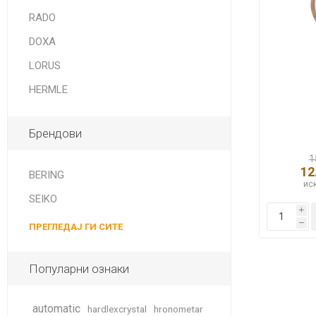
DANISH DESIGN
RADO
HERMLE
DOXA
BERING
LORUS
HERMLE
SEIKO 
SPIRIT
Брендови
1
12
BERING
иск
SEIKO
i
h
ПРЕГЛЕДАЈ ГИ СИТЕ
LA GRA
Популарни ознаки
automatic
hardlexcrystal
hronometar