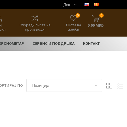
0
0
ј
Спореди листа на
Листа на
0,00 MKD
фил
производи
желби
 ХРОНОМЕТАР
СЕРВИС И ПОДДРШКА
КОНТАКТ
ОРТИРАЈ ПО
E
асовници
нски накит
SEIKO 5 SPORT
HERITAGE