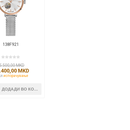
Lecaré
Nova
Echo
Aura
5 CLASSIC
ОСТАНАТО
CONQUEST
HYDROCO
138F921
Машки
Женски
5.500,00 MKD
.400,00 MKD
л.
испорачување
NDE CLASSIC
WATCHMAKING
SPORT
TRADITION