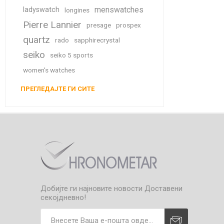
menswatches
ladyswatch
longines
Pierre Lannier
presage
prospex
quartz
rado
sapphirecrystal
seiko
seiko 5 sports
women's watches
ПРЕГЛЕДАЈТЕ ГИ СИТЕ
Добијте ги најновите новости
Доставени
секојдневно!