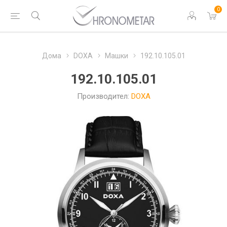
0
Дома
DOXA
Машки
192.10.105.01
192.10.105.01
Производител:
DOXA