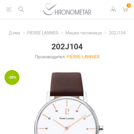
0
Дома
PIERRE LANNIER
Машки часовници
202J104
202J104
Производител:
PIERRE LANNIER
-20%