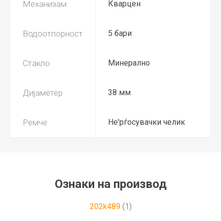
Механизам
Кварцен
Водоотпорност
5 бари
Стакло
Минерално
Дијаметер
38 мм
Ремче
Не'рѓосувачки челик
Ознаки на производ
202k489
(1)