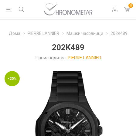
0
Дома
PIERRE LANNIER
Машки часовници
202K489
202K489
Производител:
PIERRE LANNIER
-20%