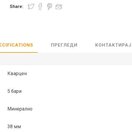
Share:
Lecaré
Nova
Echo
Aura
5 CLASSIC
ОСТАНАТО
CONQUEST
HYDROCO
ECIFICATIONS
ПРЕГЛЕДИ
КОНТАКТИРАЈ
Машки
Женски
Кварцен
5 бари
NDE CLASSIC
WATCHMAKING
SPORT
TRADITION
Минерално
38 мм