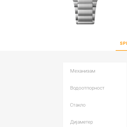
DANISH DESIGN
HERMLE
BERING
SEIKO 
SPIRIT
SP
Механизам
Водоотпорност
LA GRA
Стакло
Дијаметер