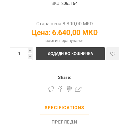
SKU:
206J164
Стара цена:
8.300,00 MKD
Цена:
6.640,00 MKD
искл.
испорачување
i
h
Share:
SPECIFICATIONS
ПРЕГЛЕДИ