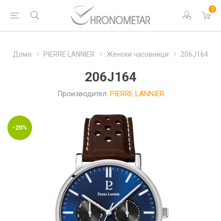
0
Дома
PIERRE LANNIER
Женски часовници
206J164
206J164
Производител:
PIERRE LANNIER
-20%