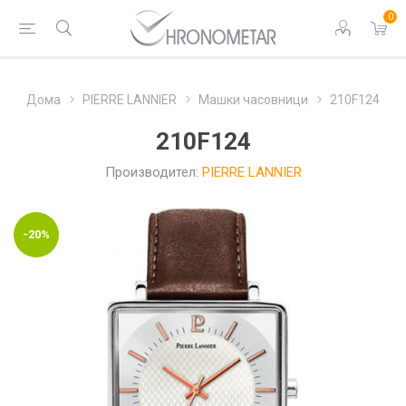
0
Дома
PIERRE LANNIER
Машки часовници
210F124
210F124
Производител:
PIERRE LANNIER
-20%