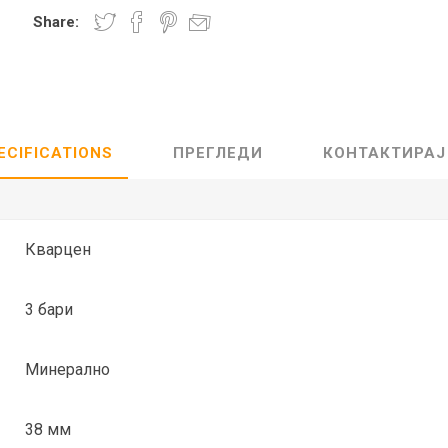
Share:
Lecaré
Nova
Echo
Aura
5 CLASSIC
ОСТАНАТО
CONQUEST
HYDROCO
ECIFICATIONS
ПРЕГЛЕДИ
КОНТАКТИРАЈ
Машки
Женски
Кварцен
3 бари
NDE CLASSIC
WATCHMAKING
SPORT
TRADITION
Минерално
38 мм