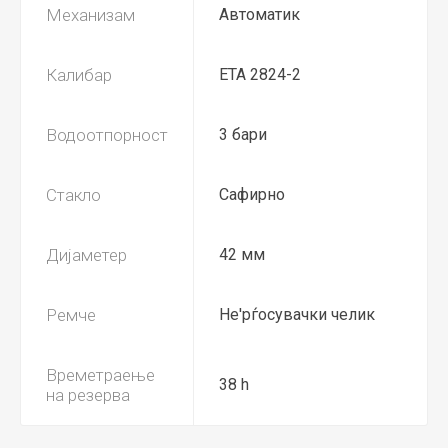
Механизам
Автоматик
Калибар
ETA 2824-2
Водоотпорност
3 бари
Стакло
Сафирно
Дијаметер
42 мм
Ремче
Не'рѓосувачки челик
Времетраење
38 h
на резерва