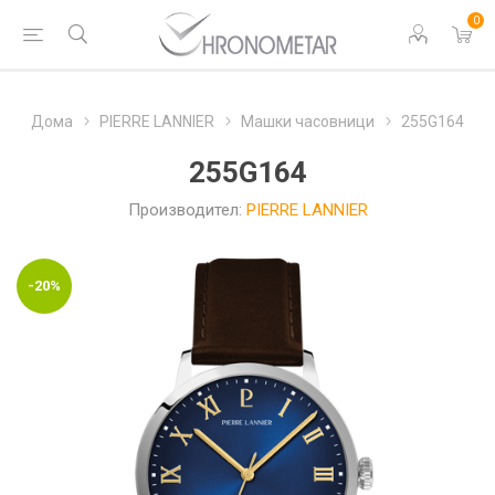
0
Дома
PIERRE LANNIER
Машки часовници
255G164
255G164
Производител:
PIERRE LANNIER
-20%