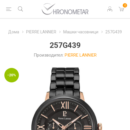
0
Дома
PIERRE LANNIER
Машки часовници
257G439
257G439
Производител:
PIERRE LANNIER
-20%