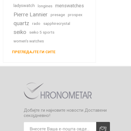
menswatches
ladyswatch
longines
Pierre Lannier
presage
prospex
quartz
rado
sapphirecrystal
seiko
seiko 5 sports
women's watches
ПРЕГЛЕДАЈТЕ ГИ СИТЕ
Добијте ги најновите новости
Доставени
секојдневно!