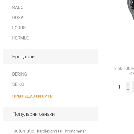
DANISH DESIGN
RADO
HERMLE
DOXA
BERING
LORUS
HERMLE
SEIKO 
SPIRIT
Брендови
9.500,00 
иск
BERING
SEIKO
i
h
ПРЕГЛЕДАЈ ГИ СИТЕ
LA GRA
Популарни ознаки
automatic
hardlexcrystal
hronometar