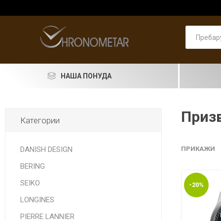
НАША ПОНУДА
SEIKO
Призв
Категории
RADO
LONGINES
DANISH DESIGN
ПРИКАЖИ
BERING
DOXA
SEIKO
-20%
PIERRE LANNIER
ASTRO
Машки
PRIMA 
Машки
Pierre 
Машки
Женски
Женски
накит
LONGINES
LORUS
PIERRE LANNIER