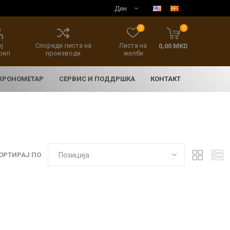
0
0
ј
Спореди листа на
Листа на
0,00 MKD
фил
производи
желби
 ХРОНОМЕТАР
СЕРВИС И ПОДДРШКА
КОНТАКТ
ОРТИРАЈ ПО
E
асовници
нски накит
SEIKO 5 SPORT
HERITAGE