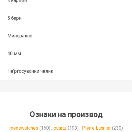
Кварцен
5 бари
Минерално
40 мм
Не'рѓосувачки челик
Ознаки на производ
menswatches
(160)
,
quartz
(193)
,
Pierre Lannier
(230)