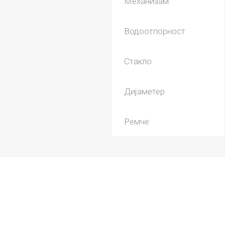
Механизам
Водоотпорност
Стакло
Дијаметер
Ремче