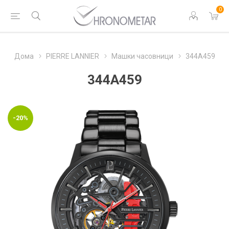
0
Дома
PIERRE LANNIER
Машки часовници
344A459
344A459
-20%