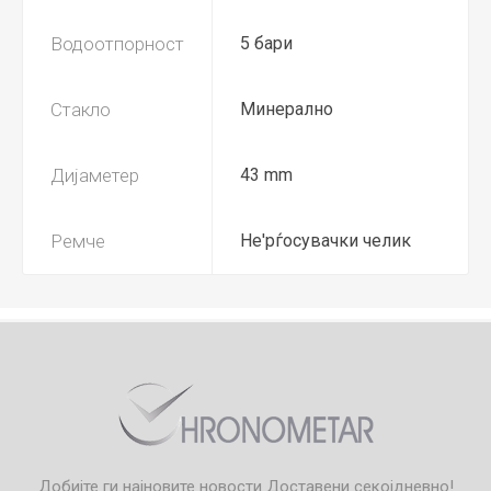
Водоотпорност
5 бари
Стакло
Минерално
Дијаметер
43 mm
Ремче
Не'рѓосувачки челик
Добијте ги најновите новости
Доставени секојдневно!