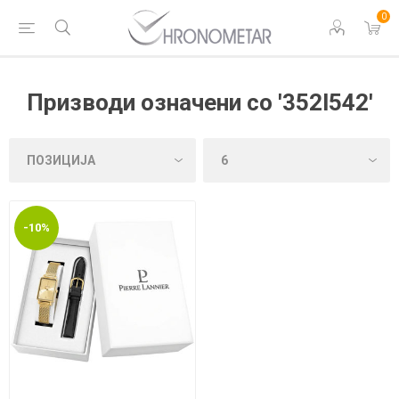
0
Призводи означени со '352l542'
-10%