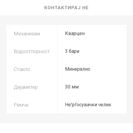
КОНТАКТИРАЈ НЕ
Механизам
Кварцен
Водоотпорност
3 бари
Стакло
Минерално
Дијаметер
30 мм
Ремче
Не'рѓосувачки челик