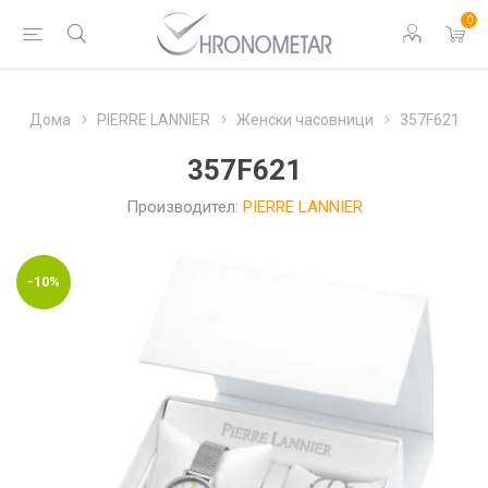
0
Дома
PIERRE LANNIER
Женски часовници
357F621
357F621
Производител:
PIERRE LANNIER
-10%