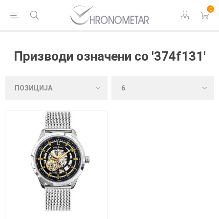
0
Призводи означени со '374f131'