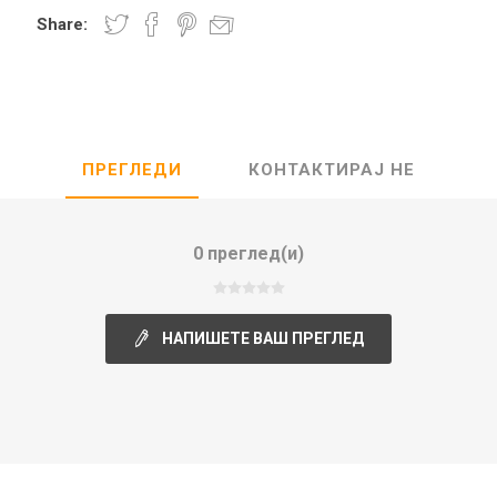
Share:
Lecaré
Nova
Echo
Aura
5 CLASSIC
ОСТАНАТО
CONQUEST
HYDROCO
ПРЕГЛЕДИ
КОНТАКТИРАЈ НЕ
Машки
Женски
0 преглед(и)
НАПИШЕТЕ ВАШ ПРЕГЛЕД
NDE CLASSIC
WATCHMAKING
SPORT
TRADITION