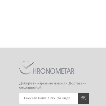
Добијте ги најновите новости
Доставени
секојдневно!