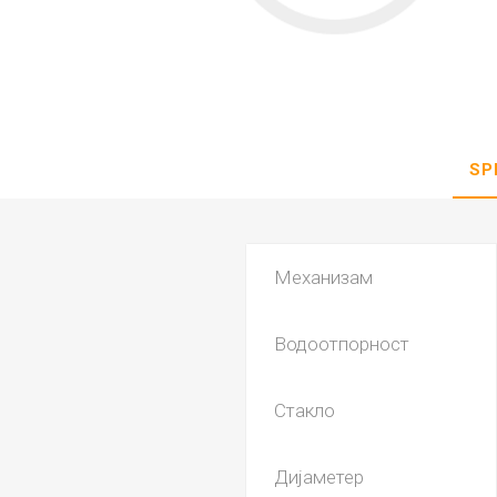
DANISH DESIGN
HERMLE
BERING
SEIKO 
SPIRIT
SP
Механизам
Водоотпорност
LA GRA
Стакло
Дијаметер