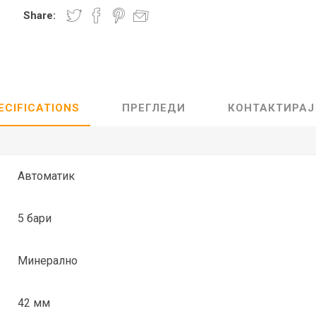
Share:
Lecaré
Nova
Echo
Aura
5 CLASSIC
ОСТАНАТО
CONQUEST
HYDROCO
ECIFICATIONS
ПРЕГЛЕДИ
КОНТАКТИРАЈ
Машки
Женски
Автоматик
5 бари
NDE CLASSIC
WATCHMAKING
SPORT
TRADITION
Минерално
42 мм