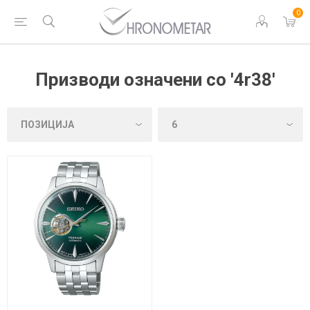
0
Призводи означени со '4r38'