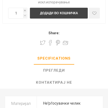
искл.
испорачување
i
h
Share:
SPECIFICATIONS
ПРЕГЛЕДИ
КОНТАКТИРАЈ НЕ
Материјал
Не'рѓосувачки челик