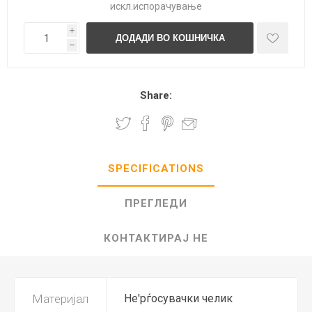
искл.
испорачување
i
h
Share:
SPECIFICATIONS
ПРЕГЛЕДИ
КОНТАКТИРАЈ НЕ
Материјал
Не'рѓосувачки челик