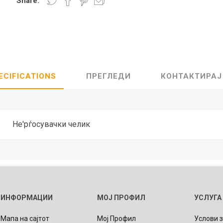
Share:
Lecaré
Nova
Echo
Aura
5 CLASSIC
ОСТАНАТО
CONQUEST
HYDROCO
ECIFICATIONS
ПРЕГЛЕДИ
КОНТАКТИРАЈ
Машки
Женски
Не'рѓосувачки челик
NDE CLASSIC
WATCHMAKING
SPORT
TRADITION
ИНФОРМАЦИИ
МОЈ ПРОФИЛ
УСЛУГА
Мапа на сајтот
Мој Профил
Услови 