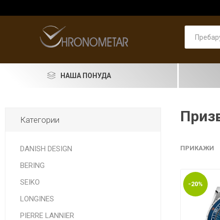
НАША ПОНУДА
SEIKO
Призв
Категории
RADO
LONGINES
DANISH DESIGN
ПРИКАЖИ
BERING
DOXA
SEIKO
-20%
PIERRE LANNIER
ASTRO
Машки
PRIMA 
Машки
Pierre 
Машки
Женски
Женски
накит
LONGINES
LORUS
PIERRE LANNIER