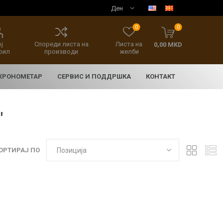
0
0
ј
Спореди листа на
Листа на
0,00 MKD
фил
производи
желби
 ХРОНОМЕТАР
СЕРВИС И ПОДДРШКА
КОНТАКТ
'
ОРТИРАЈ ПО
E
асовници
нски накит
SEIKO 5 SPORT
HERITAGE