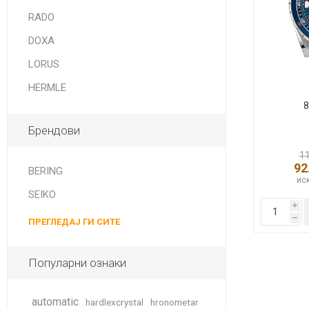
DANISH DESIGN
RADO
HERMLE
DOXA
BERING
LORUS
HERMLE
SEIKO 
SPIRIT
8
Брендови
1
92
BERING
иск
SEIKO
i
h
ПРЕГЛЕДАЈ ГИ СИТЕ
LA GRA
Популарни ознаки
automatic
hardlexcrystal
hronometar