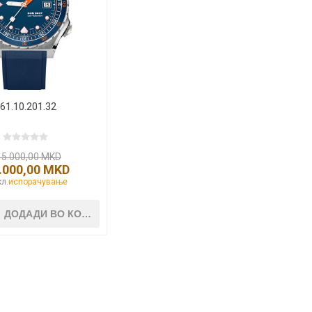
Lecaré
Nova
Echo
Aura
5 CLASSIC
ОСТАНАТО
CONQUEST
HYDROCO
61.10.201.32
Машки
Женски
15.000,00 MKD
.000,00 MKD
л.
испорачување
NDE CLASSIC
WATCHMAKING
SPORT
TRADITION