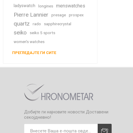
menswatches
ladyswatch
longines
Pierre Lannier
presage
prospex
quartz
rado
sapphirecrystal
seiko
seiko 5 sports
women's watches
ПРЕГЛЕДАЈТЕ ГИ СИТЕ
Добијте ги најновите новости
Доставени
секојдневно!