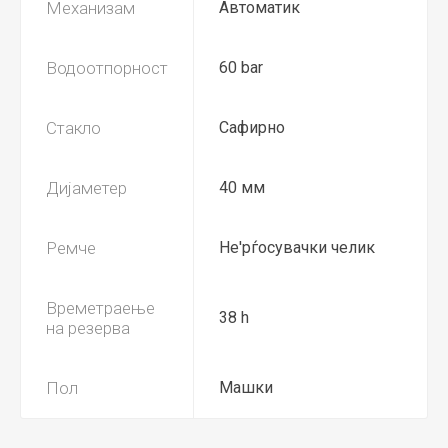
Механизам
Автоматик
Водоотпорност
60 bar
Стакло
Сафирно
Дијаметер
40 мм
Ремче
Не'рѓосувачки челик
Времетраење
38 h
на резерва
Пол
Машки