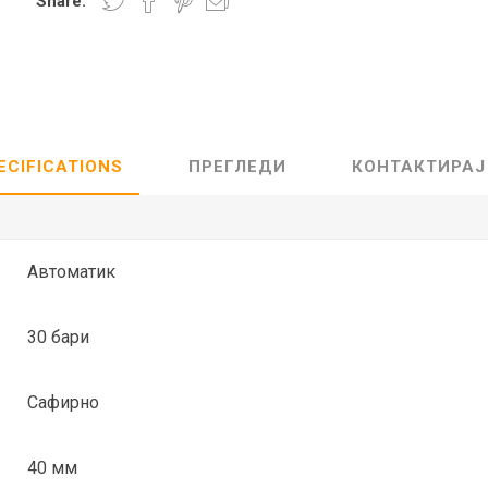
Share:
Lecaré
Nova
Echo
Aura
5 CLASSIC
ОСТАНАТО
CONQUEST
HYDROCO
ECIFICATIONS
ПРЕГЛЕДИ
КОНТАКТИРАЈ
Машки
Женски
Автоматик
30 бари
NDE CLASSIC
WATCHMAKING
SPORT
TRADITION
Сафирно
40 мм