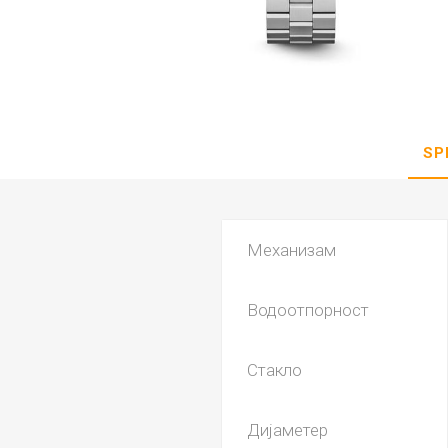
DANISH DESIGN
HERMLE
BERING
SEIKO 
SPIRIT
SP
Механизам
Водоотпорност
LA GRA
Стакло
Дијаметер