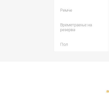
Ремче
Времетраење на
резерва
Пол
a