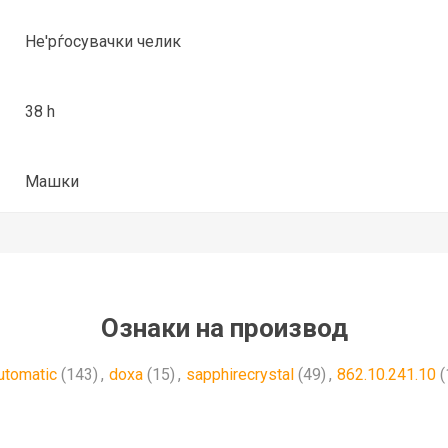
Не'рѓосувачки челик
38 h
Машки
Ознаки на производ
utomatic
(143)
,
doxa
(15)
,
sapphirecrystal
(49)
,
862.10.241.10
(