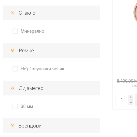
DANISH DESIGN
Стакло
HERMLE
BERING
Минерално
SEIKO 
SPIRIT
Ремче
Не'рѓосувачки челик
8.400,00 
иск
Дијаметер
i
LA GRA
h
30 мм
Брендови