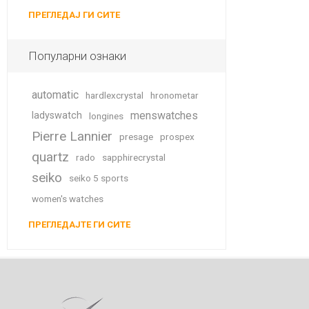
ПРЕГЛЕДАЈ ГИ СИТЕ
Популарни ознаки
automatic
hardlexcrystal
hronometar
menswatches
ladyswatch
longines
Pierre Lannier
presage
prospex
quartz
rado
sapphirecrystal
seiko
seiko 5 sports
women's watches
ПРЕГЛЕДАЈТЕ ГИ СИТЕ