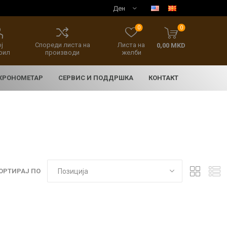
0
0
ј
Спореди листа на
Листа на
0,00 MKD
фил
производи
желби
 ХРОНОМЕТАР
СЕРВИС И ПОДДРШКА
КОНТАКТ
ОРТИРАЈ ПО
E
асовници
нски накит
SEIKO 5 SPORT
HERITAGE