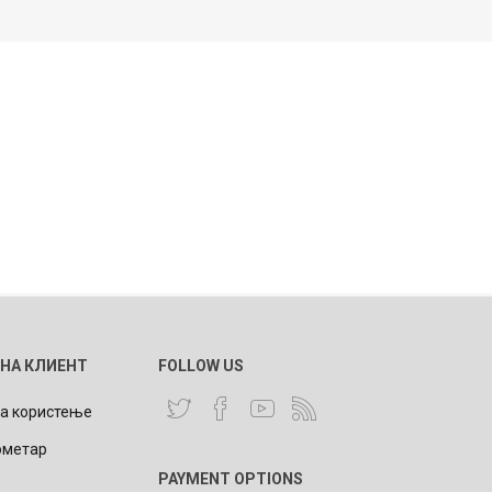
 НА КЛИЕНТ
FOLLOW US
за користење
ометар
PAYMENT OPTIONS