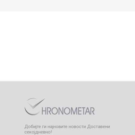
Добијте ги најновите новости
Доставени
секојдневно!