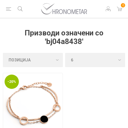
0
Призводи означени со
'bj04a8438'
-20%