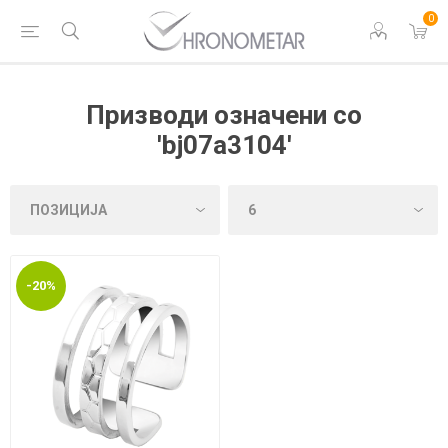
0
Призводи означени со
'bj07a3104'
-20%