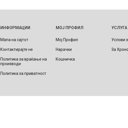
Lecaré
Nova
Echo
ИНФОРМАЦИИ
МОЈ ПРОФИЛ
УСЛУГА
Aura
5 CLASSIC
ОСТАНАТО
CONQUEST
HYDROCO
Мапа на сајтот
Мој Профил
Услови 
Машки
Контактирајте не
Нарачки
За Хрон
Женски
Политика за враќање на
Кошничка
производи
Политика за приватност
NDE CLASSIC
WATCHMAKING
SPORT
TRADITION