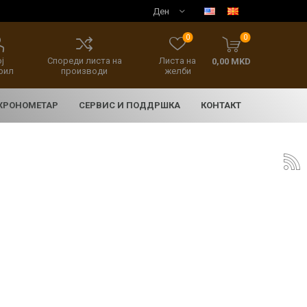
0
0
ј
Спореди листа на
Листа на
0,00 MKD
фил
производи
желби
 ХРОНОМЕТАР
СЕРВИС И ПОДДРШКА
КОНТАКТ
E
асовници
нски накит
SEIKO 5 SPORT
HERITAGE