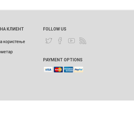
 НА КЛИЕНТ
FOLLOW US
NQUEST
ELEGANCE
за користење
ометар
PAYMENT OPTIONS