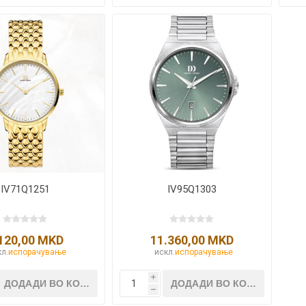
IV71Q1251
IV95Q1303
120,00 MKD
11.360,00 MKD
л.
испорачување
искл.
испорачување
i
h