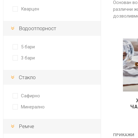
Основан во 
DANISH DESIGN
Кварцен
различни ж
HERMLE
дозволивме
Водоотпорност
BERING
SEIKO 
SPIRIT
5 бари
3 бари
Стакло
Сафирно
LA GRA
Ч
Минерално
Ремче
ПРИКАЖИ