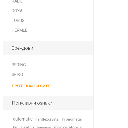
RADO
DOXA
LORUS
HERMLE
Брендови
BERING
SEIKO
ПРЕГЛЕДАЈ ГИ СИТЕ
Популарни ознаки
automatic
hardlexcrystal
hronometar
menswatches
ladyswatch
longines