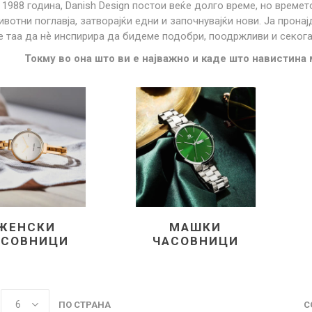
1988 година, Danish Design постои веќе долго време, но времето
Lecaré
ивотни поглавја, затворајќи едни и започнувајќи нови. Ја прон
 таа да нѐ инспирира да бидеме подобри, поодржливи и секогаш
Nova
Токму во она што ви е најважно и каде што навистина 
Echo
Aura
5 CLASSIC
ОСТАНАТО
CONQUEST
HYDROCO
Машки
Женски
ЖЕНСКИ
МАШКИ
NDE CLASSIC
WATCHMAKING
SPORT
АСОВНИЦИ
ЧАСОВНИЦИ
TRADITION
ПО СТРАНА
С