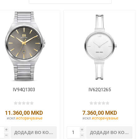
IV94Q1303
IV62Q1265
11.360,00 MKD
7.360,00 MKD
искл.
испорачување
искл.
испорачување
i
i
h
h