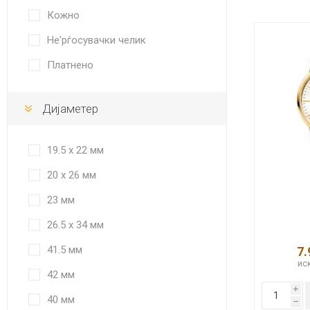
Кожно
Не'рѓосувачки челик
Платнено
Дијаметер
19.5 x 22 мм
20 x 26 мм
23 мм
26.5 x 34 мм
41.5 мм
7.
иск
42 мм
i
40 мм
h