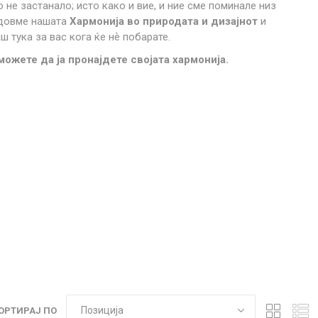
 не застанало; исто како и вие, и ние сме поминале низ
ајдовме нашата
Хармонија во природата и дизајнот
и
 тука за вас кога ќе нѐ побарате.
можете да ја пронајдете својата хармонија.
NQUEST
ELEGANCE
ОРТИРАЈ ПО