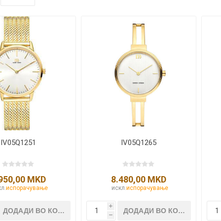
IV05Q1251
IV05Q1265
950,00 MKD
8.480,00 MKD
л.
испорачување
искл.
испорачување
i
h