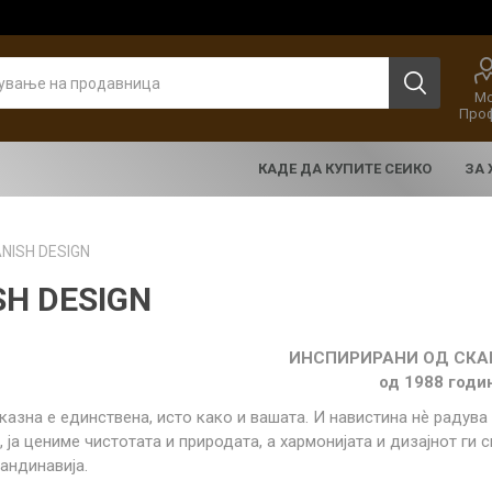
Мо
Про
КАДЕ ДА КУПИТЕ СЕИКО
ЗА
NISH DESIGN
SH DESIGN
ИНСПИРИРАНИ ОД СК
од 1988 годи
казна е единствена, исто како и вашата. И навистина нѐ радув
N
LUNA
Lannier Женски
 часовници
 часовници
PRESAGE
Женски
DOLCE VITA
Женски
Машки часовници
Женски
Машки часовници
Машки часовници
PROSPEX
PRESENC
Женски ч
Детски
BERING же
 ја цениме чистотата и природата, а хармонијата и дизајнот ги
Eolia
андинавија.
Multiples