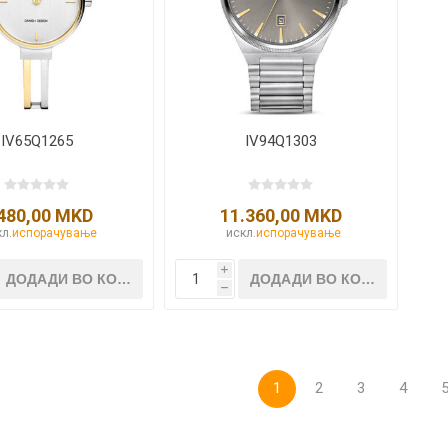
IV65Q1265
IV94Q1303
480,00 MKD
11.360,00 MKD
л.
испорачување
искл.
испорачување
i
h
1
2
3
4