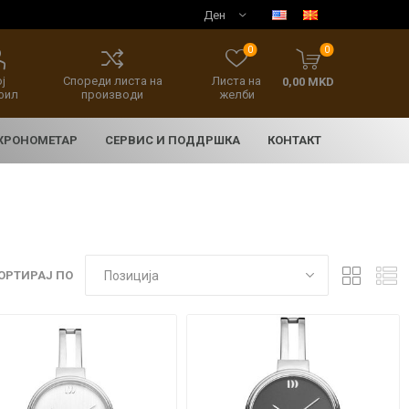
0
0
ј
Спореди листа на
Листа на
0,00 MKD
фил
производи
желби
 ХРОНОМЕТАР
СЕРВИС И ПОДДРШКА
КОНТАКТ
ОРТИРАЈ ПО
E
асовници
нски накит
SEIKO 5 SPORT
HERITAGE