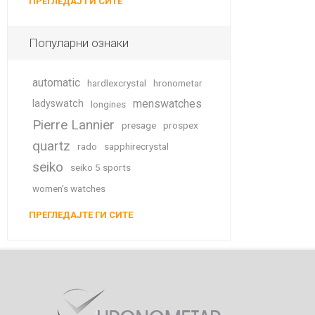
ПРЕГЛЕДАЈ ГИ СИТЕ
Популарни ознаки
automatic
hardlexcrystal
hronometar
menswatches
ladyswatch
longines
Pierre Lannier
presage
prospex
quartz
rado
sapphirecrystal
seiko
seiko 5 sports
women's watches
ПРЕГЛЕДАЈТЕ ГИ СИТЕ