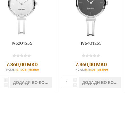
NQUEST
ELEGANCE
IV62Q1265
IV64Q1265
7.360,00 MKD
7.360,00 MKD
искл.
испорачување
искл.
испорачување
i
i
h
h