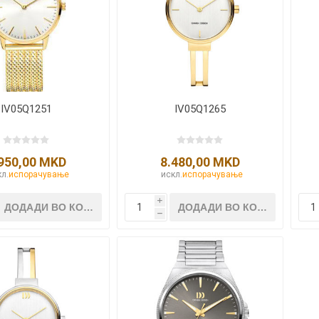
Lecaré
Nova
Echo
Aura
5 CLASSIC
ОСТАНАТО
CONQUEST
HYDROCO
IV05Q1251
IV05Q1265
Машки
Женски
950,00 MKD
8.480,00 MKD
л.
испорачување
искл.
испорачување
i
h
NDE CLASSIC
WATCHMAKING
SPORT
TRADITION