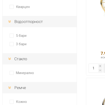
DANISH DESIGN
Кварцен
HERMLE
Водоотпорност
BERING
SEIKO 
SPIRIT
5 бари
3 бари
7.
иск
Стакло
i
h
Минерално
LA GRA
Ремче
Кожно