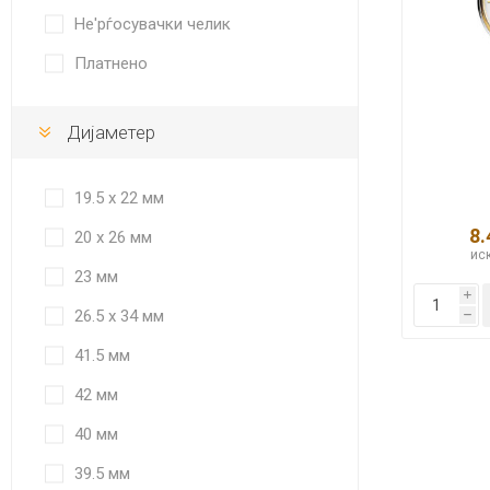
Не'рѓосувачки челик
Платнено
Дијаметер
19.5 x 22 мм
8.
20 x 26 мм
иск
23 мм
i
26.5 x 34 мм
h
41.5 мм
42 мм
40 мм
39.5 мм