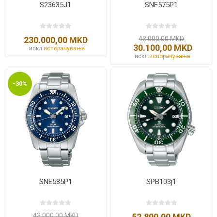
S23635J1
SNE575P1
230.000,00 MKD
43.000,00 MKD
30.100,00 MKD
искл.
испорачување
искл.
испорачување
-30%
SNE585P1
SPB103j1
43.000,00 MKD
52.800,00 MKD