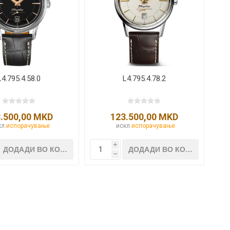
Lecaré
Nova
Echo
Aura
5 CLASSIC
ОСТАНАТО
CONQUEST
HYDROCO
L4.795.4.58.0
L4.795.4.78.2
Машки
Женски
.500,00 MKD
123.500,00 MKD
л.
испорачување
искл.
испорачување
i
h
NDE CLASSIC
WATCHMAKING
SPORT
TRADITION