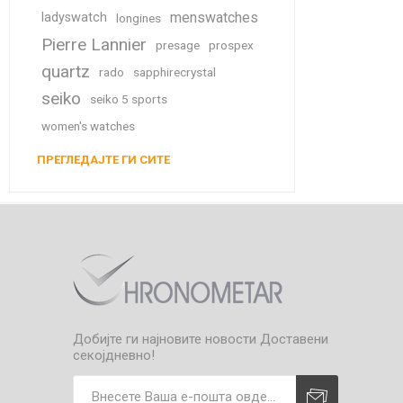
menswatches
ladyswatch
longines
Pierre Lannier
presage
prospex
quartz
rado
sapphirecrystal
seiko
seiko 5 sports
women's watches
ПРЕГЛЕДАЈТЕ ГИ СИТЕ
Добијте ги најновите новости
Доставени
секојдневно!