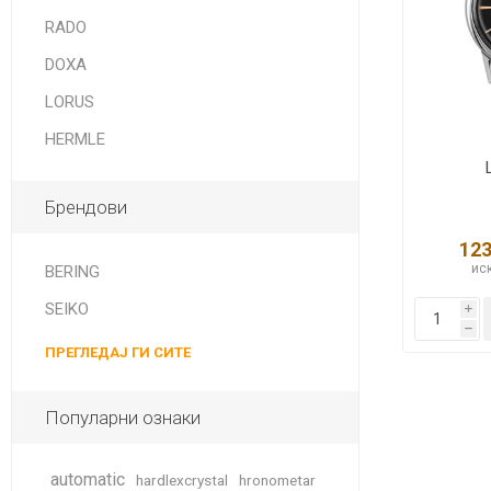
DANISH DESIGN
RADO
HERMLE
DOXA
BERING
LORUS
HERMLE
SEIKO 
SPIRIT
Брендови
123
иск
BERING
SEIKO
i
h
ПРЕГЛЕДАЈ ГИ СИТЕ
LA GRA
Популарни ознаки
automatic
hardlexcrystal
hronometar