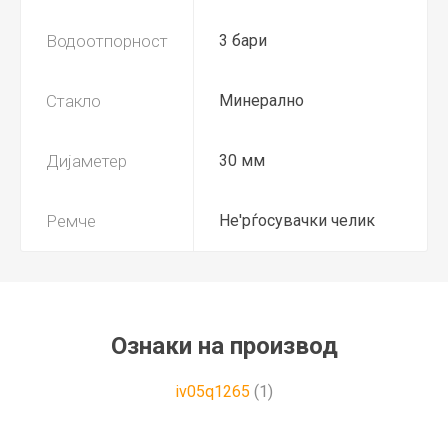
Водоотпорност
3 бари
Стакло
Минерално
Дијаметер
30 мм
Ремче
Не'рѓосувачки челик
Ознаки на производ
iv05q1265
(1)