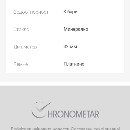
Водоотпорност
3 бари
Стакло
Минерално
Дијаметер
32 мм
Ремче
Платнено
Добијте ги најновите новости
Доставени секојдневно!