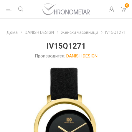
0
Дома
DANISH DESIGN
Женски часовници
IV15Q1271
IV15Q1271
Производител:
DANISH DESIGN