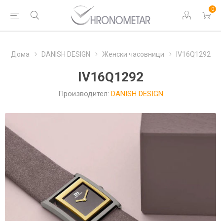
0
Дома
DANISH DESIGN
Женски часовници
IV16Q1292
IV16Q1292
Производител:
DANISH DESIGN