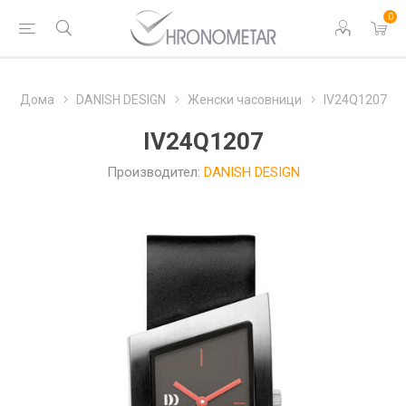
0
Дома
DANISH DESIGN
Женски часовници
IV24Q1207
IV24Q1207
Производител:
DANISH DESIGN