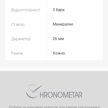
Водоотпорност
3 бари
Стакло
Минерално
Дијаметер
26 мм
Ремче
Кожно
Добијте ги најновите новости
Доставени секојдневно!