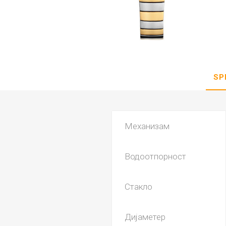
DANISH DESIGN
HERMLE
BERING
SEIKO 
SPIRIT
SP
Механизам
Водоотпорност
LA GRA
Стакло
Дијаметер