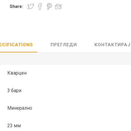
Share:
Lecaré
Nova
Echo
Aura
5 CLASSIC
ОСТАНАТО
CONQUEST
HYDROCO
ECIFICATIONS
ПРЕГЛЕДИ
КОНТАКТИРАЈ
Машки
Женски
Кварцен
3 бари
NDE CLASSIC
WATCHMAKING
SPORT
TRADITION
Минерално
23 мм