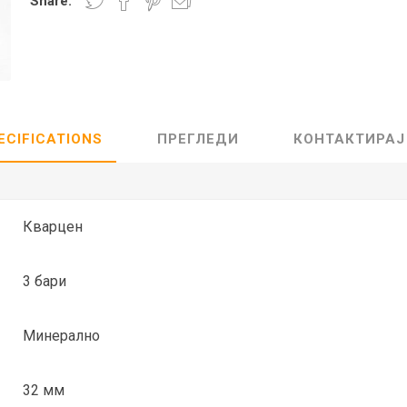
Share:
Lecaré
Nova
Echo
Aura
5 CLASSIC
ОСТАНАТО
CONQUEST
HYDROCO
ECIFICATIONS
ПРЕГЛЕДИ
КОНТАКТИРАЈ
Машки
Женски
Кварцен
3 бари
NDE CLASSIC
WATCHMAKING
SPORT
TRADITION
Минерално
32 мм