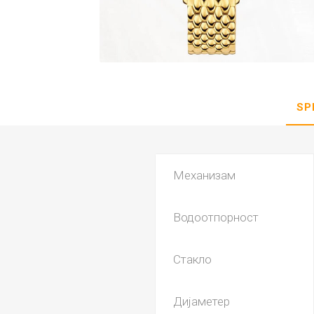
DANISH DESIGN
HERMLE
BERING
SEIKO 
SPIRIT
SP
Механизам
Водоотпорност
LA GRA
Стакло
Дијаметер