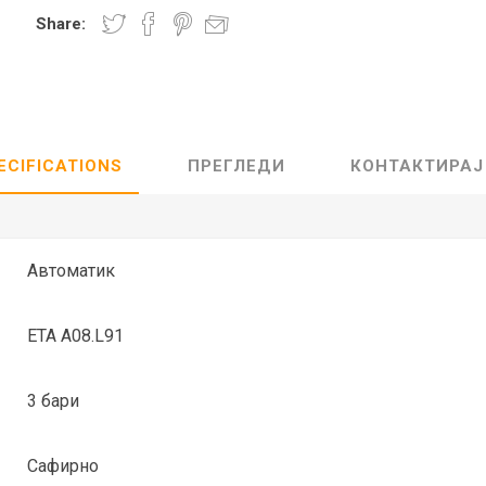
Share:
Lecaré
Nova
Echo
Aura
5 CLASSIC
ОСТАНАТО
CONQUEST
HYDROCO
ECIFICATIONS
ПРЕГЛЕДИ
КОНТАКТИРАЈ
Машки
Женски
Автоматик
ETA A08.L91
NDE CLASSIC
WATCHMAKING
SPORT
TRADITION
3 бари
Сафирно