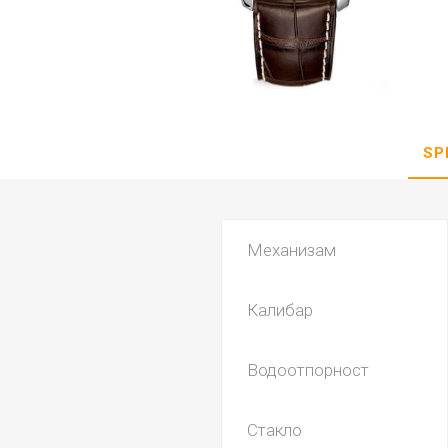
DANISH DESIGN
HERMLE
BERING
SEIKO 
SPIRIT
SP
Механизам
Калибар
LA GRA
Водоотпорност
Стакло