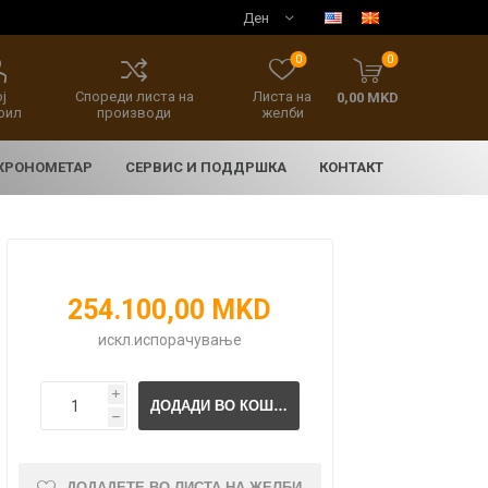
0
0
ј
Спореди листа на
Листа на
0,00 MKD
фил
производи
желби
 ХРОНОМЕТАР
СЕРВИС И ПОДДРШКА
КОНТАКТ
254.100,00 MKD
искл.
испорачување
i
E
асовници
нски накит
SEIKO 5 SPORT
HERITAGE
h
ДОДАДЕТЕ ВО ЛИСТА НА ЖЕЛБИ