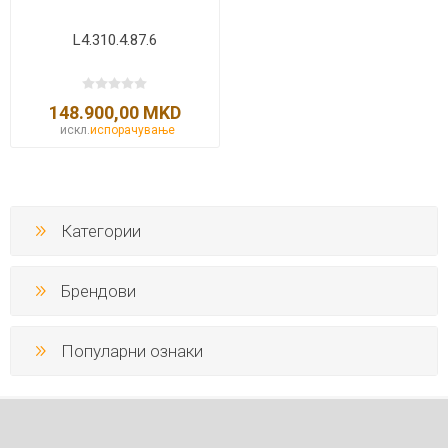
L4.310.4.87.6
148.900,00 MKD
искл.
испорачување
Категории
Брендови
Популарни ознаки