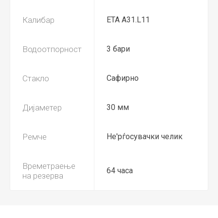
Калибар
ETA A31.L11
Водоотпорност
3 бари
Стакло
Сафирно
Дијаметер
30 мм
Ремче
Не'рѓосувачки челик
Времетраење
64 часа
на резерва