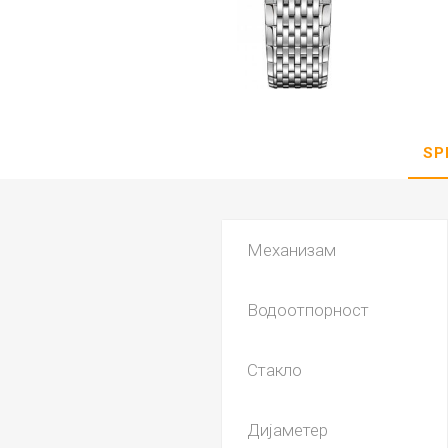
DANISH DESIGN
HERMLE
BERING
SEIKO 
SPIRIT
SP
Механизам
Водоотпорност
LA GRA
Стакло
Дијаметер