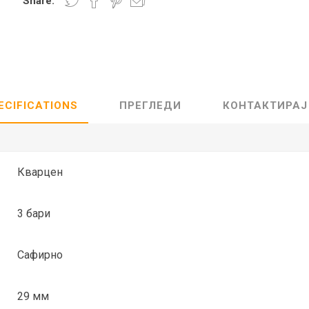
Share:
Lecaré
Nova
Echo
Aura
5 CLASSIC
ОСТАНАТО
CONQUEST
HYDROCO
ECIFICATIONS
ПРЕГЛЕДИ
КОНТАКТИРАЈ
Машки
Женски
Кварцен
3 бари
NDE CLASSIC
WATCHMAKING
SPORT
TRADITION
Сафирно
29 мм