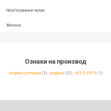
Не'рѓосувачки челик
Женски
Ознаки на производ
longines primaluna
(3)
,
longines
(53)
,
l4.512.4.97.6
(1)