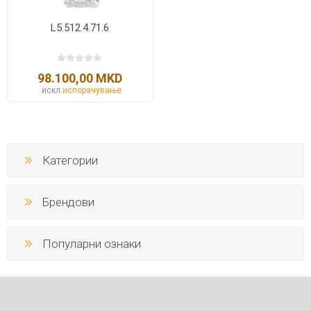
L5.512.4.71.6
98.100,00 MKD
искл.
испорачување
Категории
Брендови
Популарни ознаки