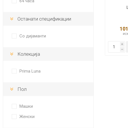
64 часа
Останати спецификации
101
иск
Со дијаманти
i
h
Колекција
Prima Luna
Пол
Машки
Женски