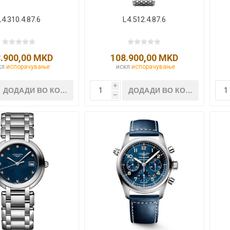
L4.310.4.87.6
L4.512.4.87.6
.900,00 MKD
108.900,00 MKD
л.
испорачување
искл.
испорачување
i
h