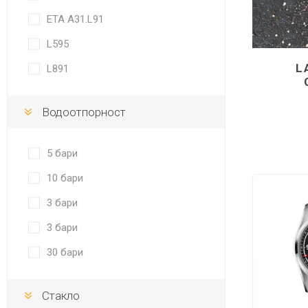
ETA A31.L91
L595
L
L891
Водоотпорност
5 бари
10 бари
3 бари
3 бари
30 бари
Стакло