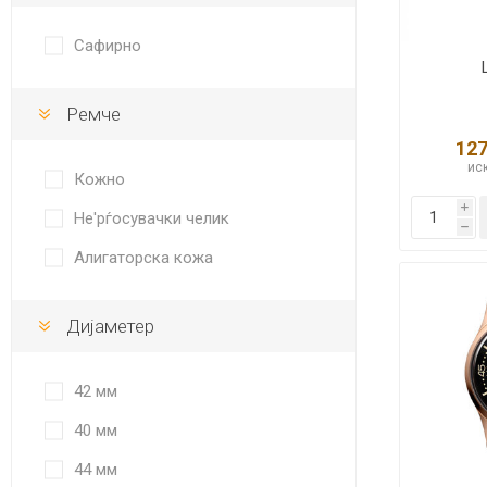
Сафирно
Ремче
127
иск
Кожно
i
Не'рѓосувачки челик
h
Алигаторска кожа
Дијаметер
42 мм
40 мм
44 мм