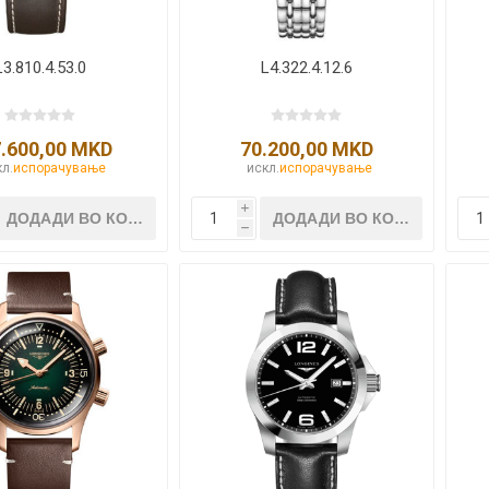
L3.810.4.53.0
L4.322.4.12.6
.600,00 MKD
70.200,00 MKD
л.
испорачување
искл.
испорачување
i
h