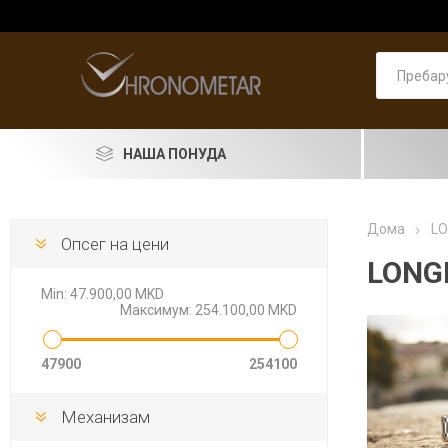
НАША ПОНУДА
SEIKO
Дома
LO
Опсег на цени
RADO
LONG
Min:
47.900,00 MKD
LONGINES
Максимум:
254.100,00 MKD
DOXA
47900
254100
PIERRE LANNIER
ASTRO
Машки
PRIMA 
Машки
Pierre 
Машки
Женски
Женски
накит
Механизам
LORUS