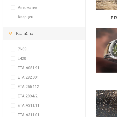
DANISH DESIGN
Автоматик
HERMLE
Кварцен
P
BERING
Калибар
SEIKO 
SPIRIT
7N89
L420
ETA A08.L91
ETA 282.001
LA GRA
ETA 255.112
ETA 2894/2
ETA A31.L11
ETA A31.L01