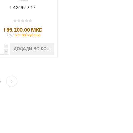
L4.309.5.87.7
185.200,00 MKD
искл.
испорачување
i
h
4