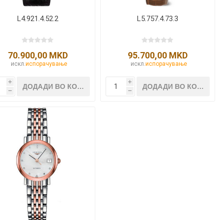
L4.921.4.52.2
L5.757.4.73.3
70.900,00 MKD
95.700,00 MKD
искл.
испорачување
искл.
испорачување
i
i
h
h