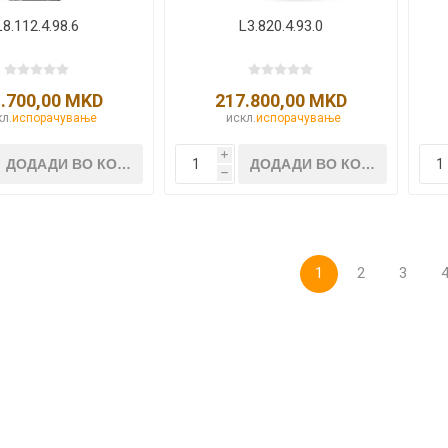
L8.112.4.98.6
L3.820.4.93.0
.700,00 MKD
217.800,00 MKD
л.
испорачување
искл.
испорачување
i
h
1
2
3