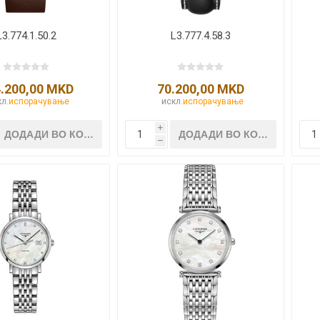
L3.774.1.50.2
L3.777.4.58.3
.200,00 MKD
70.200,00 MKD
л.
испорачување
искл.
испорачување
i
h