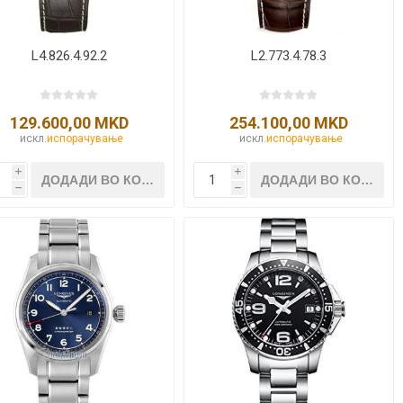
L4.826.4.92.2
L2.773.4.78.3
129.600,00 MKD
254.100,00 MKD
искл.
испорачување
искл.
испорачување
i
i
h
h