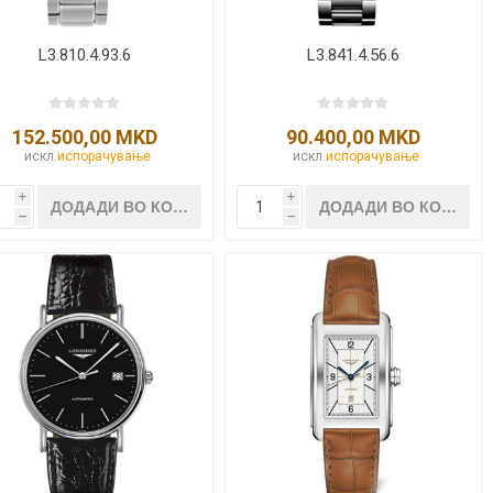
L3.810.4.93.6
L3.841.4.56.6
152.500,00 MKD
90.400,00 MKD
искл.
испорачување
искл.
испорачување
i
i
h
h