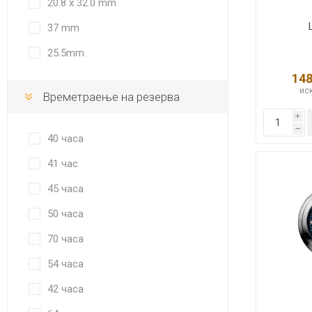
20.8 x 32.0 mm
37 mm
25.5mm
148
иск
Времетраење на резерва
i
h
40 часа
41 час
45 часа
50 часа
70 часа
54 часа
42 часа