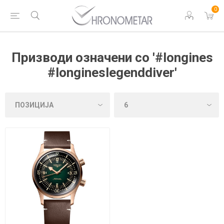
0
Призводи означени со '#longines
#longineslegenddiver'