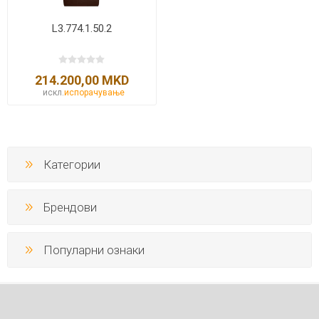
L3.774.1.50.2
214.200,00 MKD
искл.
испорачување
Категории
Брендови
Популарни ознаки