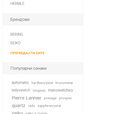
HERMLE
Брендови
BERING
SEIKO
ПРЕГЛЕДАЈ ГИ СИТЕ
Популарни ознаки
automatic
hardlexcrystal
hronometar
menswatches
ladyswatch
longines
Pierre Lannier
presage
prospex
quartz
rado
sapphirecrystal
seiko
seiko 5 sports