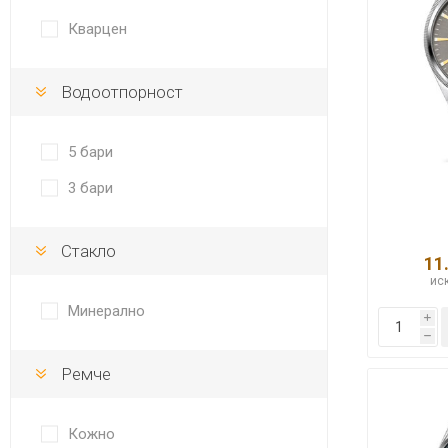
DANISH DESIGN
Кварцен
HERMLE
Водоотпорност
BERING
SEIKO 
SPIRIT
5 бари
3 бари
Стакло
11
иск
Минерално
i
LA GRA
h
Ремче
Кожно