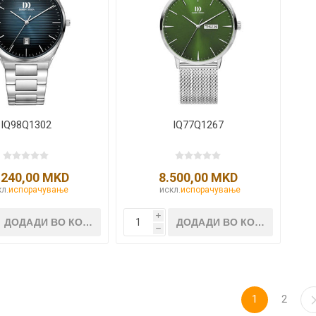
IQ98Q1302
IQ77Q1267
.240,00 MKD
8.500,00 MKD
л.
испорачување
искл.
испорачување
i
h
1
2