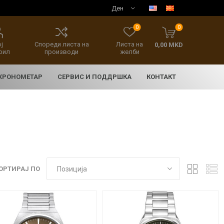
0
0
ј
Спореди листа на
Листа на
0,00 MKD
фил
производи
желби
 ХРОНОМЕТАР
СЕРВИС И ПОДДРШКА
КОНТАКТ
ОРТИРАЈ ПО
E
асовници
нски накит
SEIKO 5 SPORT
HERITAGE