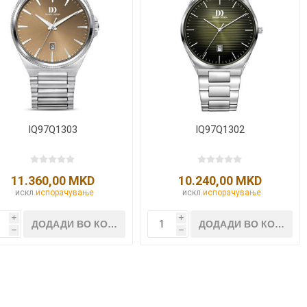
NQUEST
ELEGANCE
IQ97Q1303
IQ97Q1302
11.360,00 MKD
10.240,00 MKD
искл.
испорачување
искл.
испорачување
i
i
h
h