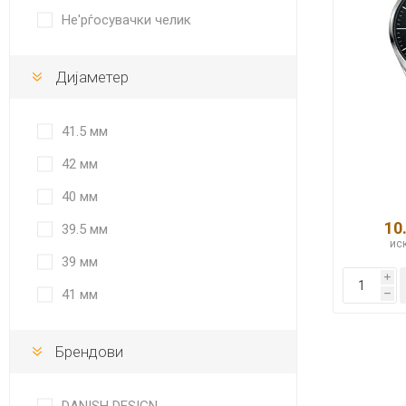
Не'рѓосувачки челик
Дијаметер
41.5 мм
42 мм
40 мм
10
39.5 мм
иск
39 мм
i
41 мм
h
Брендови