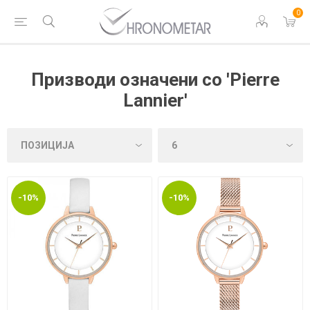
0
Призводи означени со 'Pierre
Lannier'
-10%
-10%