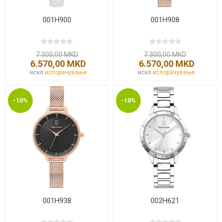
001H900
001H908
7.300,00 MKD
7.300,00 MKD
6.570,00 MKD
6.570,00 MKD
искл.
испорачување
искл.
испорачување
-10%
-10%
001H938
002H621